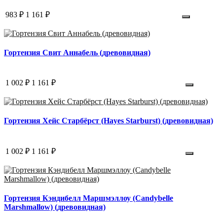
983 ₽
1 161 ₽
Гортензия Свит Аннабель (древовидная)
1 002 ₽
1 161 ₽
Гортензия Хейс Старбёрст (Hayes Starburst) (древовидная)
1 002 ₽
1 161 ₽
Гортензия Кэндибелл Маршмэллоу (Candybelle
Marshmallow) (древовидная)