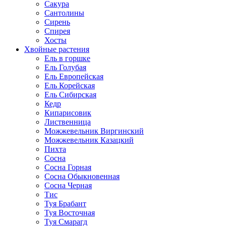
Сакура
Сантолины
Сирень
Спирея
Хосты
Хвойные растения
Ель в горшке
Ель Голубая
Ель Европейская
Ель Корейская
Ель Сибирская
Кедр
Кипарисовик
Лиственница
Можжевельник Виргинский
Можжевельник Казацкий
Пихта
Сосна
Сосна Горная
Сосна Обыкновенная
Сосна Черная
Тис
Туя Брабант
Туя Восточная
Туя Смарагд