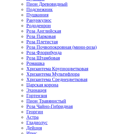
Пион Древовидный
Подснежник
Пушкиния
Ранункулюс
Рододенрон
Роза Английская
Роза Парковая
Роза Плетистая
Роза Почвопокровная (мини-роза)
Роза Флорибунда
Роза Штамбовая
Ромашка
Хризантема Крупноцветковая
Хризантема Мультифлора
Хризантема Среднецветковая
Царская корона
Эхинацея
Гортензия
Пион Травянистый
Роза Чайно-Гибридная
Георгин
Астра
Гладиолус
Дейция
Ирис