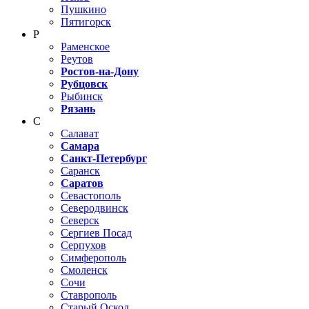
Пушкино
Пятигорск
Р
Раменское
Реутов
Ростов-на-Дону
Рубцовск
Рыбинск
Рязань
С
Салават
Самара
Санкт-Петербург
Саранск
Саратов
Севастополь
Северодвинск
Северск
Сергиев Посад
Серпухов
Симферополь
Смоленск
Сочи
Ставрополь
Старый Оскол