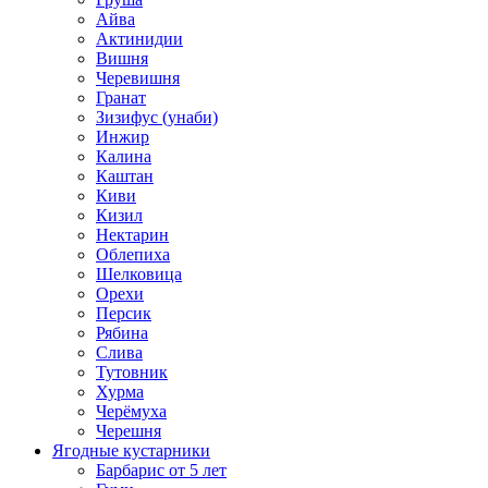
Айва
Актинидии
Вишня
Черевишня
Гранат
Зизифус (унаби)
Инжир
Калина
Каштан
Киви
Кизил
Нектарин
Облепиха
Шелковица
Орехи
Персик
Рябина
Слива
Тутовник
Хурма
Черёмуха
Черешня
Ягодные кустарники
Барбарис от 5 лет