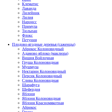
Клематис
Лаванда
Лилейник
Лилия
Нарцисс
Примула
Тюльпан
Флокс
Петуния
Плодово-ягодные деревья (саженцы)
Абрикос Колоновидный
Адамово яблоко (маклюра)
Вишня Войлочная
Груша Колоновидная
Мушмула
Нектарин Колоновидный
Персик Колоновидный
Слива Колоновидная
Шарафуга
Шефердия
Яблоня
Яблоня Колоновидная
Яблоня Красномякотная
Абрикос
Груша