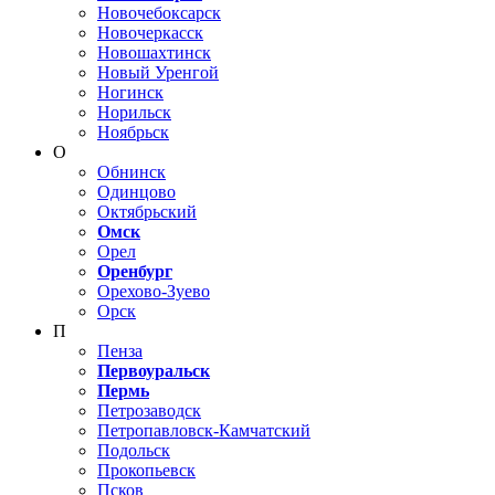
Новочебоксарск
Новочеркасск
Новошахтинск
Новый Уренгой
Ногинск
Норильск
Ноябрьск
О
Обнинск
Одинцово
Октябрьский
Омск
Орел
Оренбург
Орехово-Зуево
Орск
П
Пенза
Первоуральск
Пермь
Петрозаводск
Петропавловск-Камчатский
Подольск
Прокопьевск
Псков