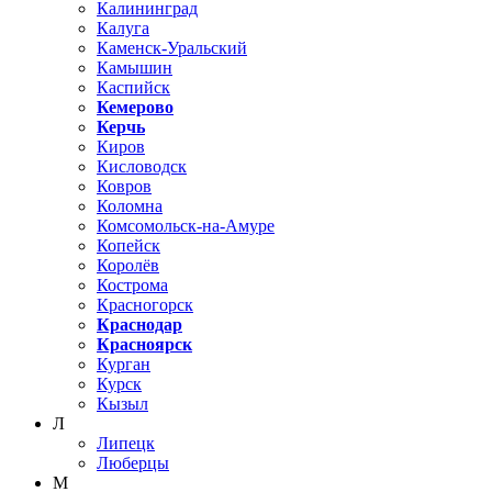
Калининград
Калуга
Каменск-Уральский
Камышин
Каспийск
Кемерово
Керчь
Киров
Кисловодск
Ковров
Коломна
Комсомольск-на-Амуре
Копейск
Королёв
Кострома
Красногорск
Краснодар
Красноярск
Курган
Курск
Кызыл
Л
Липецк
Люберцы
М