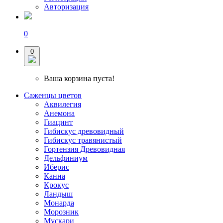
Авторизация
0
0
Ваша корзина пуста!
Саженцы цветов
Аквилегия
Анемона
Гиацинт
Гибискус древовидный
Гибискус травянистый
Гортензия Древовидная
Дельфиниум
Иберис
Канна
Крокус
Ландыш
Монарда
Морозник
Мускари