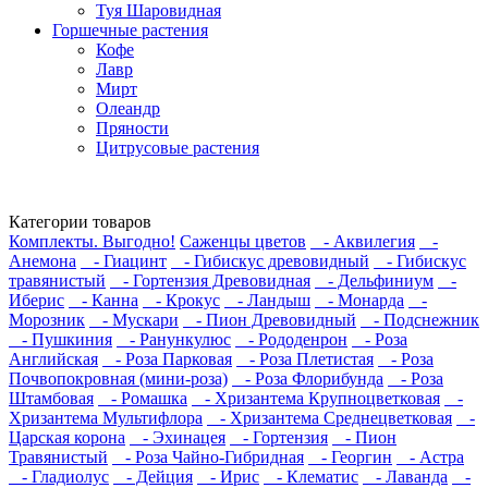
Туя Шаровидная
Горшечные растения
Кофе
Лавр
Мирт
Олеандр
Пряности
Цитрусовые растения
Категории товаров
Комплекты. Выгодно!
Саженцы цветов
- Аквилегия
-
Анемона
- Гиацинт
- Гибискус древовидный
- Гибискус
травянистый
- Гортензия Древовидная
- Дельфиниум
-
Иберис
- Канна
- Крокус
- Ландыш
- Монарда
-
Морозник
- Мускари
- Пион Древовидный
- Подснежник
- Пушкиния
- Ранункулюс
- Рододенрон
- Роза
Английская
- Роза Парковая
- Роза Плетистая
- Роза
Почвопокровная (мини-роза)
- Роза Флорибунда
- Роза
Штамбовая
- Ромашка
- Хризантема Крупноцветковая
-
Хризантема Мультифлора
- Хризантема Среднецветковая
-
Царская корона
- Эхинацея
- Гортензия
- Пион
Травянистый
- Роза Чайно-Гибридная
- Георгин
- Астра
- Гладиолус
- Дейция
- Ирис
- Клематис
- Лаванда
-