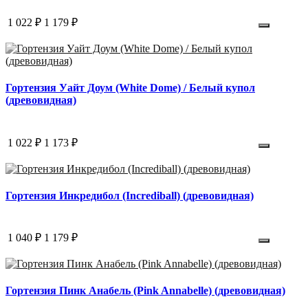
1 022 ₽
1 179 ₽
Гортензия Уайт Доум (White Dome) / Белый купол
(древовидная)
1 022 ₽
1 173 ₽
Гортензия Инкредибол (Incrediball) (древовидная)
1 040 ₽
1 179 ₽
Гортензия Пинк Анабель (Pink Annabelle) (древовидная)