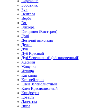
Бирючина
Бобовник
Бук
Вейгела
Верба
Вяз
Гейхера
Глициния (Вистерия)
Граб
Девичий виноград
Дерен
Дуб
Дуб Красный
Дуб Черешчаный (обыкновенный)
Жасмин
Живучка
Иглица
Катальпа
Кельрейтерия
Клен Зеленолистный
Клен Краснолистный
Книфофия
Ковыль
Лапчатка
Липа