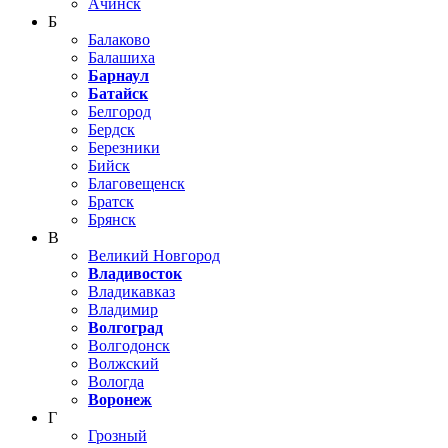
Ачинск
Б
Балаково
Балашиха
Барнаул
Батайск
Белгород
Бердск
Березники
Бийск
Благовещенск
Братск
Брянск
В
Великий Новгород
Владивосток
Владикавказ
Владимир
Волгоград
Волгодонск
Волжский
Вологда
Воронеж
Г
Грозный