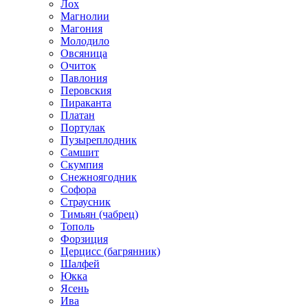
Лох
Магнолии
Магония
Молодило
Овсяница
Очиток
Павлония
Перовския
Пираканта
Платан
Портулак
Пузыреплодник
Самшит
Скумпия
Снежноягодник
Софора
Страусник
Тимьян (чабрец)
Тополь
Форзиция
Церцисс (багрянник)
Шалфей
Юкка
Ясень
Ива