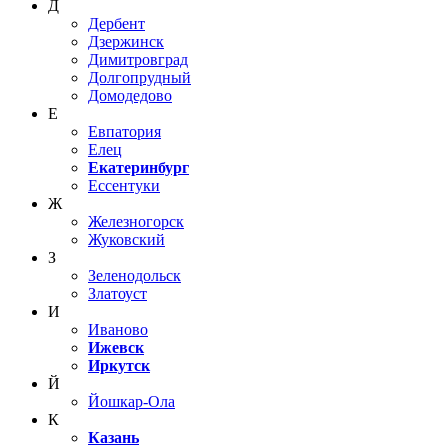
Д
Дербент
Дзержинск
Димитровград
Долгопрудный
Домодедово
Е
Евпатория
Елец
Екатеринбург
Ессентуки
Ж
Железногорск
Жуковский
З
Зеленодольск
Златоуст
И
Иваново
Ижевск
Иркутск
Й
Йошкар-Ола
К
Казань