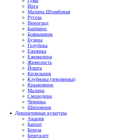
Гуми
Ирга
Малина Штамбовая
Ругоза
Виноград
Барбарис
Боярышник
Бузина
Голубика
Ежевика
Ежемалина
Жимолость
Йошта
Кизильник
Клубника (земляника)
Крыжовник
Малина
Смородина
Черника
Шиповник
Декоративные культуры
Акация
Бархат
Береза
Бересклет