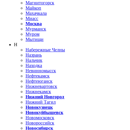
Магнитогорск
Майкоп
Махачкала
Миасс
Москва
Мурманск
Муром
Мытищи
Н
Набережные Челны
Назрань
Нальчик
Находка
Невинномысск
Нефтекамск
Нефтеюганск
Нижневартовск
Нижнекамск
Нижний Новгород
Нижний Тагил
Новокузнецк
Новокуйбышевск
Новомосковск
Новороссийск
Новосибирск