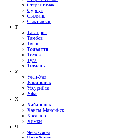
Стерлитамак
Сургут
Сызрань
Сыктывкар
Т
Таганрог
Тамбов
Тверь
Тольятти
Томск
Тула
Тюмень
У
Улан-Удэ
Ульяновск
Уссурийск
Уфа
Х
Хабаровск
Ханты-Мансийск
Хасавюрт
Химки
Ч
Чебоксары
Челябинск