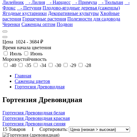
Лилейник
- Лилия
- Нарцисс
- Примула
- Тюльпан
-
Флокс
- Петуния
Плодово-ягодные деревья (саженцы)
Ягодные кустарники
Декоративные культуры
Хвойные
растения
Горшечные растения
Полезности для садовода
Черенки
Саженцы оптом
Подвои
Цена
1024
-
3684
₽
Время начала цветения
Июль
Июнь
Морозоустойчивость
-40
-35
-34
-30
-29
-28
Главная
Саженцы цветов
Гортензия Древовидная
Гортензия Древовидная
Гортензия Древовидная белая
Гортензия Древовидная красная
Гортензия Древовидная синяя
15 Товаров I Сортировать: