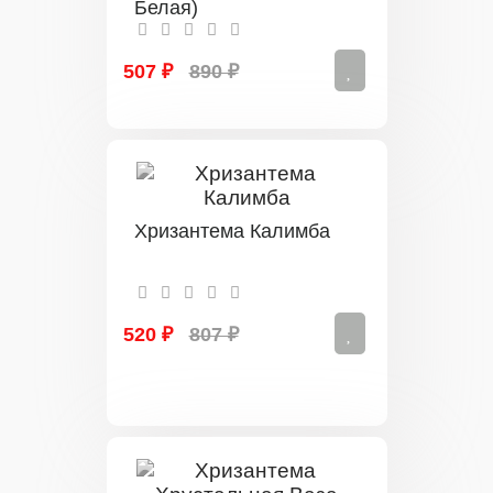
Белая)
507 ₽
890 ₽
Хризантема Калимба
520 ₽
807 ₽