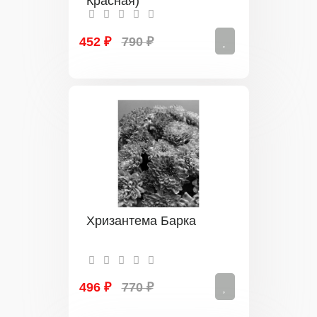
Красная)
452 ₽
790 ₽
Хризантема Барка
496 ₽
770 ₽