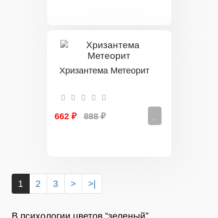
Хризантема Метеорит
662 ₽
888 ₽
1
2
3
>
>|
В психологии цветов “зеленый”