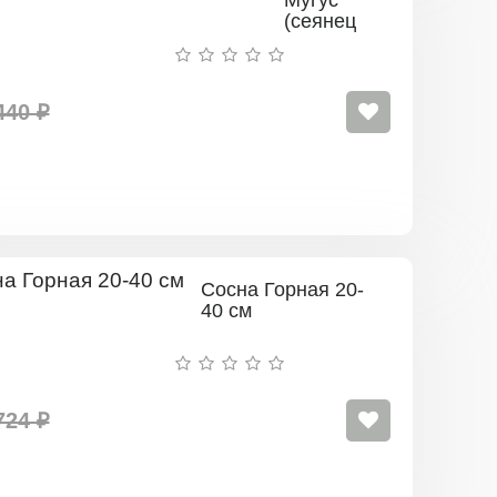
Мугус
(сеянец
до 15
см.)
440 ₽
Сосна Горная 20-
40 см
724 ₽