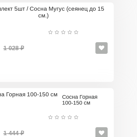
Комплект
5шт
/
Сосна
Мугус
(сеянец
до
1 028 ₽
15
см.)
Сосна Горная
100-150 см
1 444 ₽