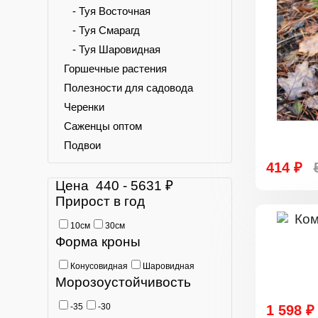
- Туя Восточная
- Туя Смарагд
- Туя Шаровидная
Горшечные растения
Полезности для садовода
Черенки
Саженцы оптом
Подвои
414 ₽
Цена
440
-
5631
₽
Прирост в год
10см
30см
Форма кроны
Конусовидная
Шаровидная
Морозоустойчивость
-35
-30
1 598 ₽