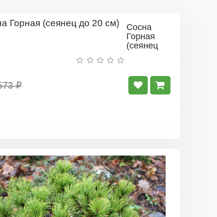
Сосна
Горная
(сеянец
до 20
см)
573 ₽
Сосна
горная
(сеянец
до
15
см)