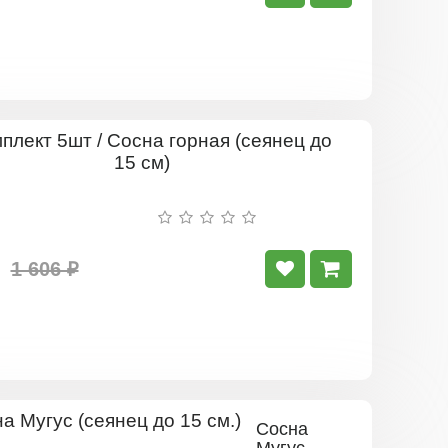
20
см)
Комплект
5шт
/
Сосна
горная
(сеянец
до
1 606 ₽
15
см)
Сосна