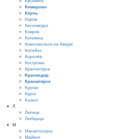
Каспийск
Кемерово
Керчь
Киров
Кисловодск
Ковров
Коломна
Комсомольск-на-Амуре
Копейск
Королёв
Кострома
Красногорск
Краснодар
Красноярск
Курган
Курск
Кызыл
Л
Липецк
Люберцы
М
Магнитогорск
Майкоп