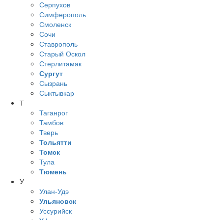
Серпухов
Симферополь
Смоленск
Сочи
Ставрополь
Старый Оскол
Стерлитамак
Сургут
Сызрань
Сыктывкар
Т
Таганрог
Тамбов
Тверь
Тольятти
Томск
Тула
Тюмень
У
Улан-Удэ
Ульяновск
Уссурийск