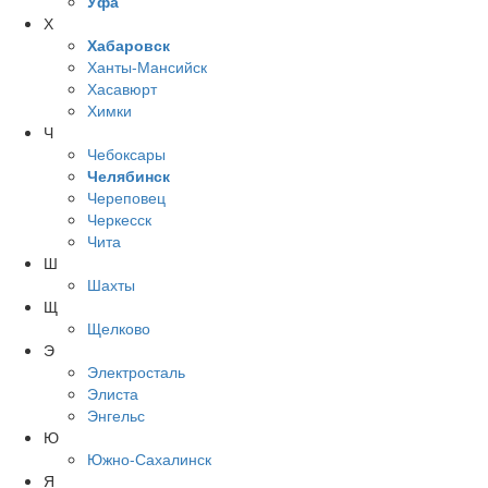
Уфа
Х
Хабаровск
Ханты-Мансийск
Хасавюрт
Химки
Ч
Чебоксары
Челябинск
Череповец
Черкесск
Чита
Ш
Шахты
Щ
Щелково
Э
Электросталь
Элиста
Энгельс
Ю
Южно-Сахалинск
Я