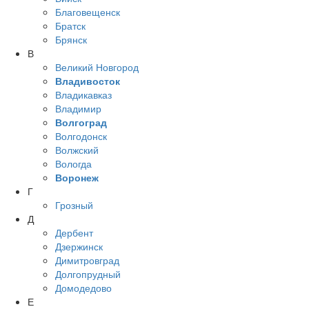
Благовещенск
Братск
Брянск
В
Великий Новгород
Владивосток
Владикавказ
Владимир
Волгоград
Волгодонск
Волжский
Вологда
Воронеж
Г
Грозный
Д
Дербент
Дзержинск
Димитровград
Долгопрудный
Домодедово
Е