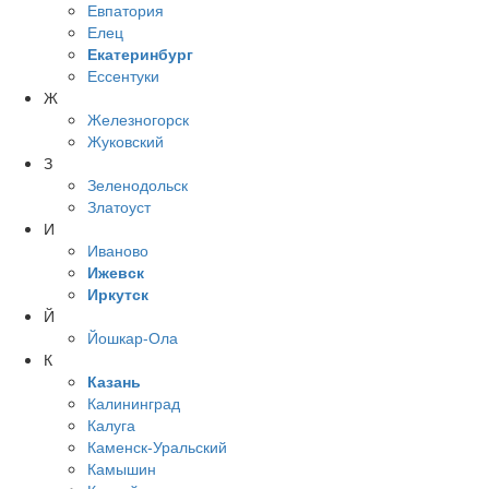
Евпатория
Елец
Екатеринбург
Ессентуки
Ж
Железногорск
Жуковский
З
Зеленодольск
Златоуст
И
Иваново
Ижевск
Иркутск
Й
Йошкар-Ола
К
Казань
Калининград
Калуга
Каменск-Уральский
Камышин