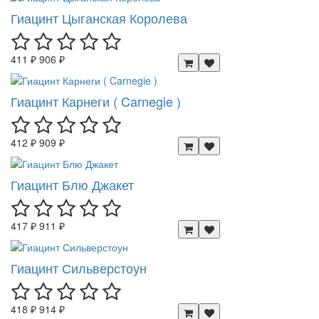
Гиацинт Цыганская Королева
411 ₽
906 ₽
Гиацинт Карнеги ( Carnegie )
412 ₽
909 ₽
Гиацинт Блю Джакет
417 ₽
911 ₽
Гиацинт Сильверстоун
418 ₽
914 ₽