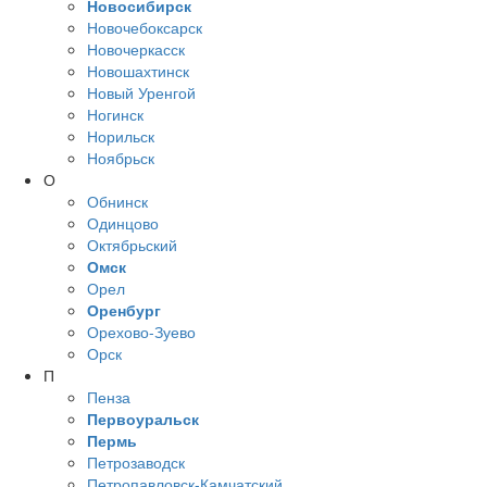
Новосибирск
Новочебоксарск
Новочеркасск
Новошахтинск
Новый Уренгой
Ногинск
Норильск
Ноябрьск
О
Обнинск
Одинцово
Октябрьский
Омск
Орел
Оренбург
Орехово-Зуево
Орск
П
Пенза
Первоуральск
Пермь
Петрозаводск
Петропавловск-Камчатский