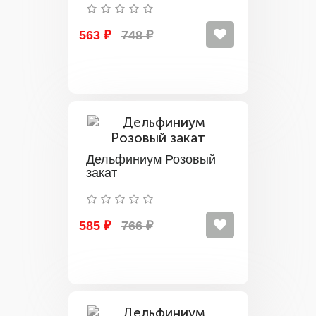
563 ₽
748 ₽
Дельфиниум Розовый
закат
585 ₽
766 ₽