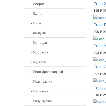
Роза 
- Иберис
195 ₽
2
- Канна
- Крокус
Роза 
200 ₽
2
- Ландыш
- Монарда
Роза 
- Морозник
203 ₽
2
- Мускари
Роза 
- Пион Древовидный
207 ₽
2
- Подснежник
Роза 
- Пушкиния
210 ₽
2
- Ранункулюс