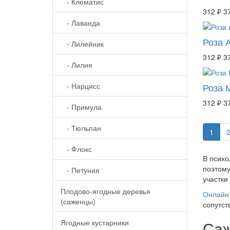
- Клематис
312 ₽
3
- Лаванда
Роза 
- Лилейник
312 ₽
3
- Лилия
- Нарцисс
Роза 
312 ₽
3
- Примула
- Тюльпан
1
- Флокс
В психо
поэтому
- Петуния
участки
Плодово-ягодные деревья
Онлайн 
(саженцы)
сопутст
Ягодные кустарники
Саж