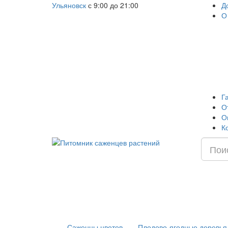
Ульяновск
с 9:00 до 21:00
Д
О
Г
О
О
К
Саженцы цветов
Плодово-ягодные деревья