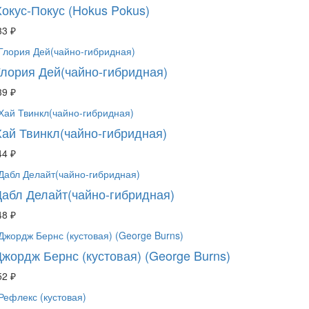
Хокус-Покус (Hokus Pokus)
33 ₽
Глория Дей(чайно-гибридная)
39 ₽
Хай Твинкл(чайно-гибридная)
44 ₽
Дабл Делайт(чайно-гибридная)
48 ₽
Джордж Бернс (кустовая) (George Burns)
52 ₽