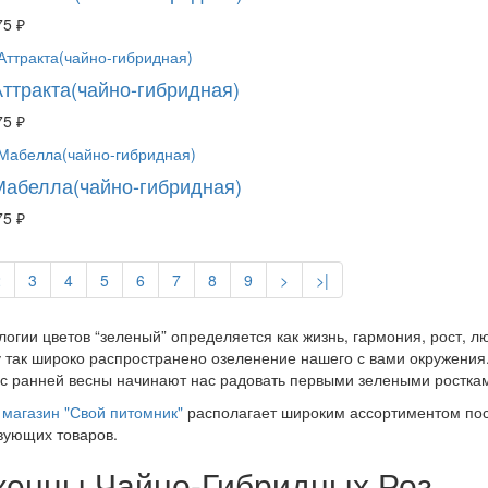
75 ₽
Аттракта(чайно-гибридная)
75 ₽
Мабелла(чайно-гибридная)
75 ₽
2
3
4
5
6
7
8
9
>
>|
логии цветов “зеленый” определяется как жизнь, гармония, рост, 
 так широко распространено озеленение нашего с вами окружения.
 с ранней весны начинают нас радовать первыми зелеными росткам
магазин "Свой питомник"
располагает широким ассортиментом пос
вующих товаров.
енцы Чайно-Гибридных Роз