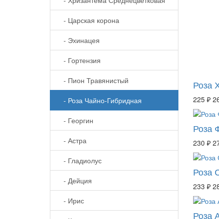
- Царская корона
- Эхинацея
- Гортензия
- Пион Травянистый
Роза 
225 ₽
2
- Роза Чайно-Гибридная
- Георгин
Роза 
- Астра
230 ₽
2
- Гладиолус
Роза С
- Дейция
233 ₽
2
- Ирис
Роза 