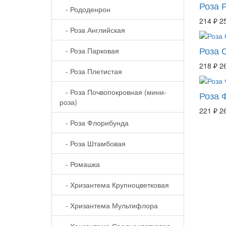
Роза 
- Рододенрон
214 ₽
2
- Роза Английская
Роза 
- Роза Парковая
218 ₽
2
- Роза Плетистая
- Роза Почвопокровная (мини-
Роза 
роза)
221 ₽
2
- Роза Флорибунда
- Роза Штамбовая
- Ромашка
- Хризантема Крупноцветковая
- Хризантема Мультифлора
- Хризантема Среднецветковая