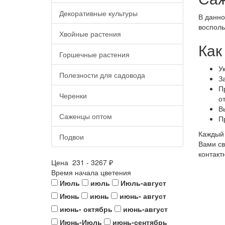
Декоративные культуры
В данно
восполь
Хвойные растения
Как
Горшечные растения
У
Полезности для садовода
З
П
Черенки
о
В
Саженцы оптом
П
Каждый 
Подвои
Вами св
контакт
Цена
231
-
3267
₽
Время начала цветения
Июль
июль
Июль-август
Июнь
июнь
июнь- август
июнь- октябрь
июнь-август
Июнь-Июль
июнь-сентябрь