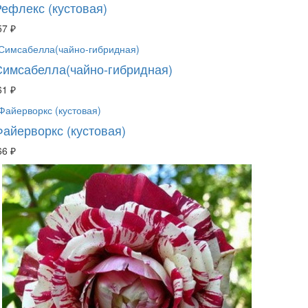
Рефлекс (кустовая)
57 ₽
Симсабелла(чайно-гибридная)
61 ₽
Файерворкс (кустовая)
66 ₽