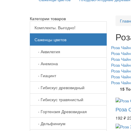
Категории товаров
Глав
Комплекты. Выгодно!
Роз
Саженцы цветов
Роза Чайн
- Аквилегия
Роза Чай
Роза Чайн
- Анемона
Роза Чай
Роза Чайн
- Гиацинт
Роза Чайн
Роза Чайн
- Гибискус древовидный
15 Т
- Гибискус травянистый
Роза 
- Гортензия Древовидная
192 ₽
2
- Дельфиниум