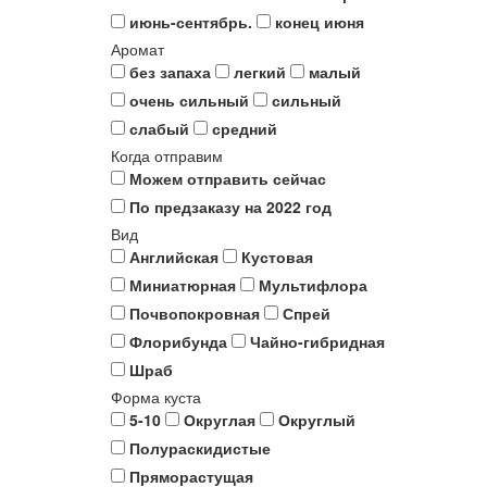
июнь-сентябрь.
конец июня
Аромат
без запаха
легкий
малый
очень сильный
сильный
слабый
средний
Когда отправим
Можем отправить сейчас
По предзаказу на 2022 год
Вид
Английская
Кустовая
Миниатюрная
Мультифлора
Почвопокровная
Спрей
Флорибунда
Чайно-гибридная
Шраб
Форма куста
5-10
Округлая
Округлый
Полураскидистые
Пряморастущая