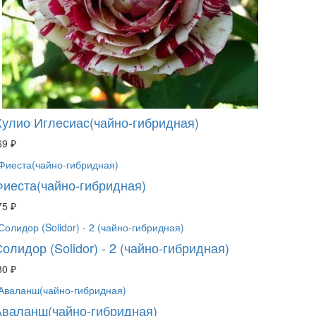
Хулио Иглесиас(чайно-гибридная)
69 ₽
Фиеста(чайно-гибридная)
75 ₽
олидор (Solidor) - 2 (чайно-гибридная)
80 ₽
Аваланш(чайно-гибридная)