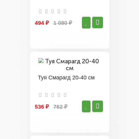
494 ₽
1 080 ₽
Туя Смарагд 20-40 см
536 ₽
762 ₽