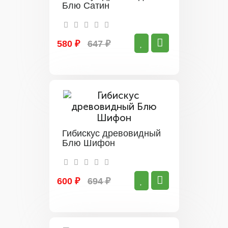
Блю Сатин
580 ₽
647 ₽
Гибискус древовидный
Блю Шифон
600 ₽
694 ₽