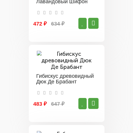
Лавандовый Шифон
472 ₽
634 ₽
Гибискус древовидный
Дюк Де Брабант
483 ₽
647 ₽