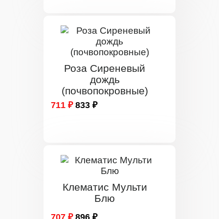
Роза Сиреневый
дождь
(почвопокровные)
711 ₽
833 ₽
Клематис Мульти
Блю
707 ₽
896 ₽