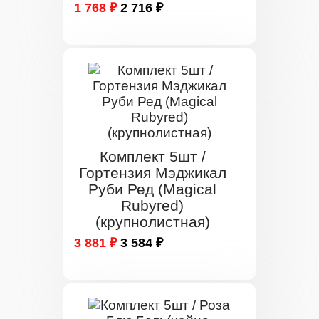
1 768 ₽
2 716 ₽
Комплект 5шт /
Гортензия Мэджикал
Руби Ред (Magical
Rubyred)
(крупнолистная)
3 881 ₽
3 584 ₽