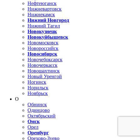
Нефтеюганск
Нижневартовск
Нижнекамск
Нижний Новгород
Нижний Тагил
Новокузнецк
Новокуйбышевск
Новомосковск
Новороссийск
Новосибирск
Новочебоксарск
Новочеркасск
Новошахтинск
Новый Уренгой
Ногинск
Норильск
Ноябрьск
О
Обнинск
Одинцово
Октябрьский
Омск
Орел
Оренбург
Орехово-Зуево