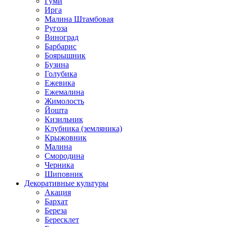
Гуми
Ирга
Малина Штамбовая
Ругоза
Виноград
Барбарис
Боярышник
Бузина
Голубика
Ежевика
Ежемалина
Жимолость
Йошта
Кизильник
Клубника (земляника)
Крыжовник
Малина
Смородина
Черника
Шиповник
Декоративные культуры
Акация
Бархат
Береза
Бересклет