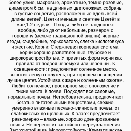
более узкие, махровые, ароматные, темно-розовые,
диаметром 6 см., на длинных цветоножках, собраны
в густые соцветия, расположенные вдоль всей
длины ветвей. Цветки меньше и светлее Цветёт в
мае,1-2 недели. Плоды: либо не плодоносят
вообще, либо дают небольшие, размером с
горошину (мельче традиционной вишни), черные
ягоды, съедобные, горьковатого, слегка кислоговкуса
и жесткие. Корни: Стержневая корневая система,
корни хорошо разветвлённые, глубокие и
широкораспростёртые. У привитых форм корни как
правила от подвоя черемухи или черешни . К
освещенности: предпочитает солнечное место,
выносит легкую полутень, при хорошем освещении
лучше цветет. Устойчива к жаре и солнечным ожогам.
Любит солнечное, просторное местоположение и
тихие места. К почве: Подходят все садовые,
нормальные почвы. Нетребовательна, предпочитает
богатые питательными веществами, свежие,
умеренно влажные песчано-глинистые почвы, от
слабокислых до щелочных. К влаге: предпочитает
равномерно – влажные, хорошо дренированные
почвы. Не переносит застойного переувлажнения.
Засухоустойчива. Морозостойкость: Климатические