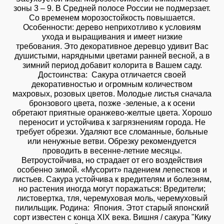
зоны 3 – 9. В Средней полосе России не подмерзает.
Со временем морозостойкость повышается.
Особенности: дерево неприхотливо к условиям
ухода и выращивания и имеет низкие
требования. Это декоративное деревцо удивит Вас
душистыми, нарядными цветами ранней весной, а в
зимний период добавит колорита в Вашем саду.
Достоинства: Сакура отличается своей
декоративностью и огромным количеством
махровых, розовых цветов. Молодые листья сначала
бронзового цвета, позже -зеленые, а к осени
обретают приятные оранжево-желтые цвета. Хорошо
переносит и устойчива к загрязнениям города. Не
требует обрезки. Удаляют все сломанные, больные
или ненужные ветви. Обрезку рекомендуется
проводить в весенне-летние месяцы.
Ветроустойчива, но страдает от его воздействия
особенно зимой. «Мусорит» падением лепестков и
листьев. Сакура устойчива к вредителям и болезням,
но растения иногда могут поражаться: Вредители;
листовертка, тля, черемуховая моль, черемуховый
пилильщик. Родина: Япония. Этот старый японский
сорт известен с конца XIX века. Вишня / сакура "Кику