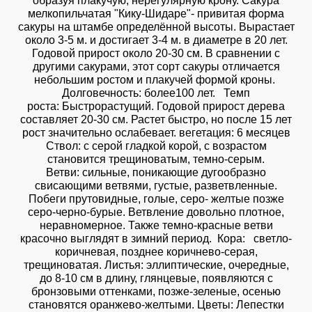
образуя плакучую, нерегулярную крону. Сакура
мелкопильчатая "Кику-Шидаре"- привитая форма
сакуры на штамбе определённой высоты. Вырастает
около 3-5 м. и достигает 3-4 м. в диаметре в 20 лет.
Годовой прирост около 20-30 см. В сравнении с
другими сакурами, этот сорт сакуры отличается
небольшим ростом и плакучей формой кроны.
Долговечность: более100 лет. Темп
роста: Быстрорастущий. Годовой прирост дерева
составляет 20-30 см. Растет быстро, но после 15 лет
рост значительно ослабевает. вегетация: 6 месяцев
Ствол: с серой гладкой корой, с возрастом
становится трещиноватым, темно-серым.
Ветви: сильные, поникающие дугообразно
свисающими ветвями, густые, разветвленные.
Побеги прутовидные, голые, серо- желтые позже
серо-черно-бурые. Ветвление довольно плотное,
неравномерное. Также темно-красные ветви
красочно выглядят в зимний период. Кора: светло-
коричневая, позднее коричнево-серая,
трещиноватая. Листья: эллиптические, очередные,
до 8-10 см в длину, глянцевые, появляются с
бронзовыми оттенками, позже-зеленые, осенью
становятся оранжево-желтыми. Цветы: Лепестки